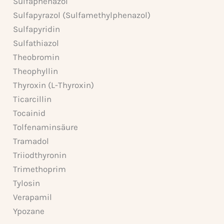
Sulfaphenazol
Sulfapyrazol (Sulfamethylphenazol)
Sulfapyridin
Sulfathiazol
Theobromin
Theophyllin
Thyroxin (L-Thyroxin)
Ticarcillin
Tocainid
Tolfenaminsäure
Tramadol
Triiodthyronin
Trimethoprim
Tylosin
Verapamil
Ypozane