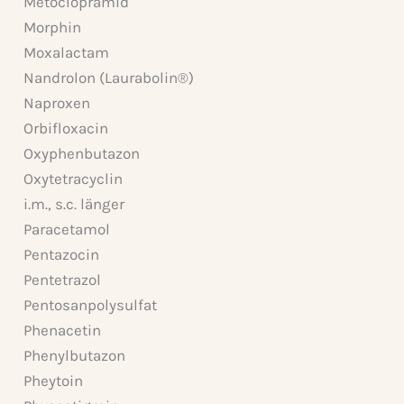
Metoclopramid
Morphin
Moxalactam
Nandrolon (Laurabolin®)
Naproxen
Orbifloxacin
Oxyphenbutazon
Oxytetracyclin
i.m., s.c. länger
Paracetamol
Pentazocin
Pentetrazol
Pentosanpolysulfat
Phenacetin
Phenylbutazon
Pheytoin