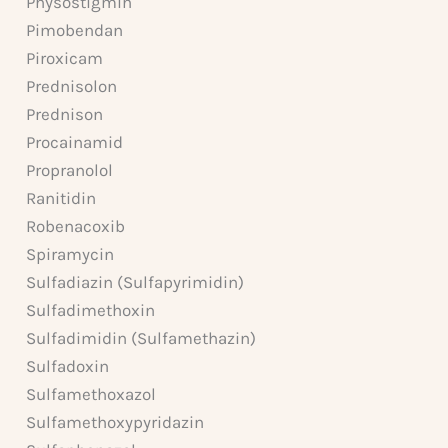
Physostigmin
Pimobendan
Piroxicam
Prednisolon
Prednison
Procainamid
Propranolol
Ranitidin
Robenacoxib
Spiramycin
Sulfadiazin (Sulfapyrimidin)
Sulfadimethoxin
Sulfadimidin (Sulfamethazin)
Sulfadoxin
Sulfamethoxazol
Sulfamethoxypyridazin