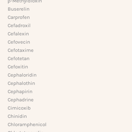
β-Methyldioxin
Buserelin
Carprofen
Cefadroxil
Cefalexin
Cefovecin
Cefotaxime
Cefotetan
Cefoxitin
Cephaloridin
Cephalothin
Cephapirin
Cephadrine
Cimicoxib
Chinidin
Chloramphenicol