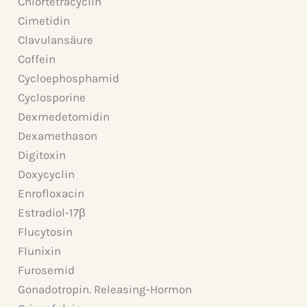
Chlortetracyclin
Cimetidin
Clavulansäure
Coffein
Cycloephosphamid
Cyclosporine
Dexmedetomidin
Dexamethason
Digitoxin
Doxycyclin
Enrofloxacin
Estradiol-17β
Flucytosin
Flunixin
Furosemid
Gonadotropin. Releasing-Hormon