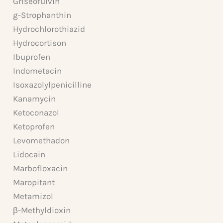
Griseofulvin
g-Strophanthin
Hydrochlorothiazid
Hydrocortison
Ibuprofen
Indometacin
Isoxazolylpenicilline
Kanamycin
Ketoconazol
Ketoprofen
Levomethadon
Lidocain
Marbofloxacin
Maropitant
Metamizol
β-Methyldioxin