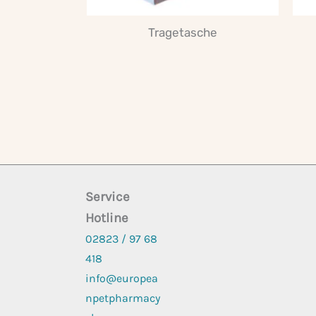
Tragetasche
Service
Hotline
02823 / 97 68
418
info@europea
npetpharmacy