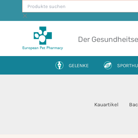
Produkte
Zum
suchen
Inhalt
springen
Der Gesundheitse
GELENKE
SPORTH
Kauartikel
Bac