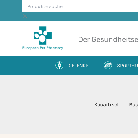
Produkte
Zum
suchen
Inhalt
springen
Der Gesundheitse
GELENKE
SPORTH
Kauartikel
Bac