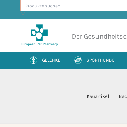
Produkte
Zum
suchen
Inhalt
springen
Der Gesundheitse
GELENKE
SPORTHUNDE
Kauartikel
Bac