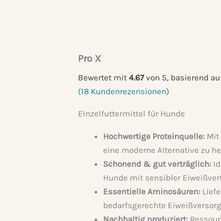
Pro X
Bewertet mit
4.67
von 5, basierend au
(
18
Kundenrezensionen)
Einzelfuttermittel für Hunde
Hochwertige Proteinquelle:
Mit 
eine moderne Alternative zu h
Schonend & gut verträglich:
Id
Hunde mit sensibler Eiweißvert
Essentielle Aminosäuren:
Liefe
bedarfsgerechte Eiweißversor
Nachhaltig produziert:
Ressourc