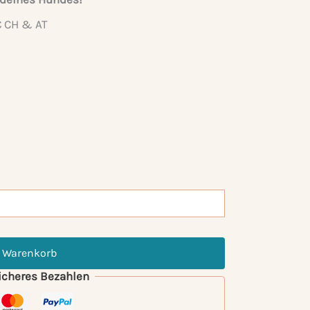
-€ CH & AT
n Warenkorb
sicheres Bezahlen