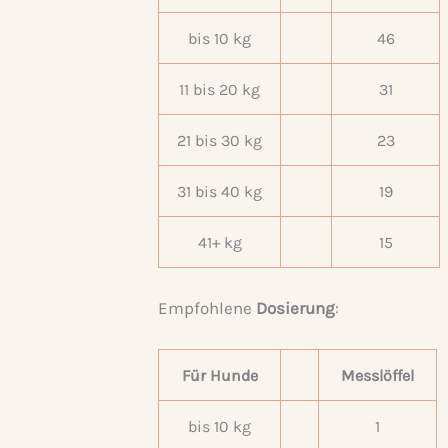
bis 10 kg
46
11 bis 20 kg
31
21 bis 30 kg
23
31 bis 40 kg
19
41+ kg
15
Empfohlene
Dosierung
:
Für Hunde
Messlöffel
bis 10 kg
1