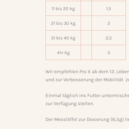
11 bis 20 kg
1,5
21 bis 30 kg
2
31 bis 40 kg
2,5
41+ kg
3
Wir empfehlen Pro X ab dem 12. Leb
und zur Verbesserung der Mobilität z
Einmal täglich ins Futter untermisc
zur Verfügung stellen.
Der Messlöffel zur Dosierung (6,5g) l