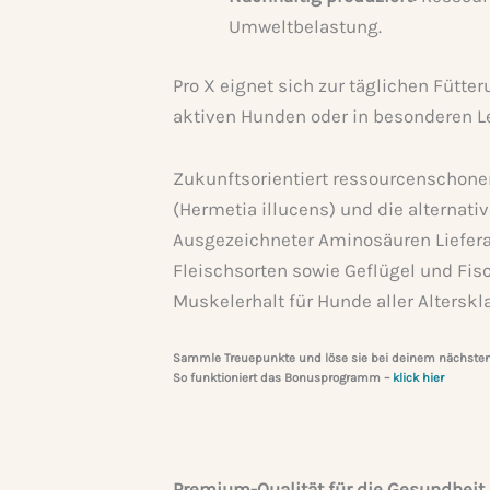
Umweltbelastung.
Pro X eignet sich zur täglichen Fütter
aktiven Hunden oder in besonderen 
Zukunftsorientiert ressourcenschone
(Hermetia illucens) und die alternat
Ausgezeichneter Aminosäuren Liefera
Fleischsorten sowie Geflügel und Fis
Muskelerhalt für Hunde aller Alterskl
Sammle Treuepunkte und löse sie bei deinem nächsten 
So funktioniert das Bonusprogramm
–
klick hier
Premium-Qualität für die Gesundheit