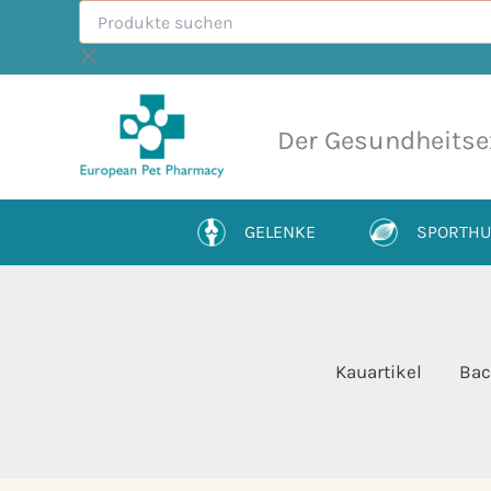
Produkte
Zum
suchen
Inhalt
springen
Der Gesundheitse
GELENKE
SPORTH
Kauartikel
Bac