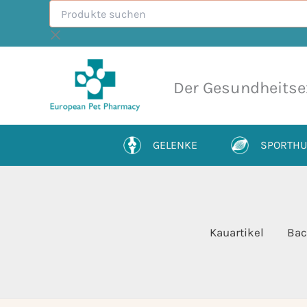
Produkte
Zum
suchen
Inhalt
springen
Der Gesundheitse
GELENKE
SPORTH
Kauartikel
Bac