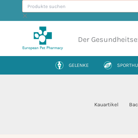
Produkte
Zum
suchen
Inhalt
springen
Der Gesundheitse
GELENKE
SPORTH
Kauartikel
Bac