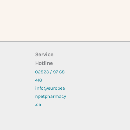
Service
Hotline
02823 / 97 68
418
info@europea
npetpharmacy
.de